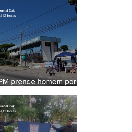
em Maricá
ornal Daki
á 12 horas
PM prende homem por
pensão alimentícia em
Niterói
ornal Daki
á 12 horas