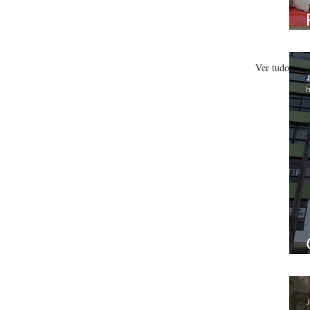
Ver tudo
J
h
J