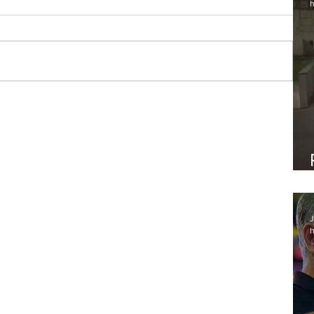
h
ário
J
h