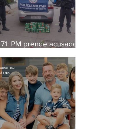
171: PM prende acusado
de estelionato em
restaurante de Niterói
ornal Daki
á 1 dia