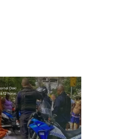
ornal Daki
á 12 horas