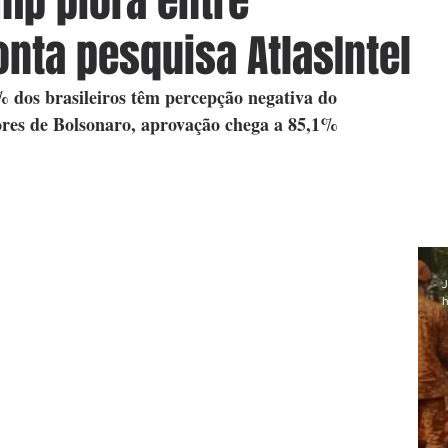
mp piora entre
onta pesquisa AtlasIntel
dos brasileiros têm percepção negativa do 
tores de Bolsonaro, aprovação chega a 85,1%
J
h