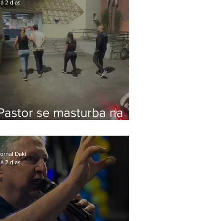
á 2 dias
Pastor se masturba na
frente de criança e é
preso na Zona Oeste
ornal Daki
á 2 dias