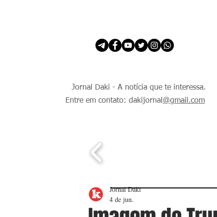
INÍCIO
É Daki. E de todo Mundo.
Jornal Daki - A notícia que te interessa.
Entre em contato: dakijornal
@gmail.com
Jornal Daki
4 de jun.