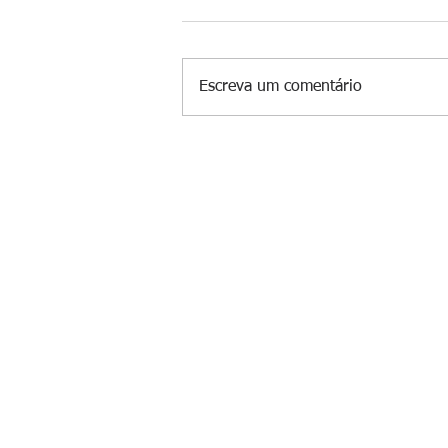
Escreva um comentário
Marco Simões é nomeado secret
de Estado de Governo