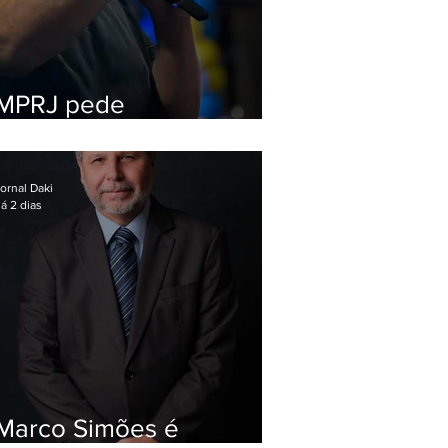
MPRJ pede
inelegibilidade de
Garotinho
ornal Daki
á 2 dias
Marco Simões é