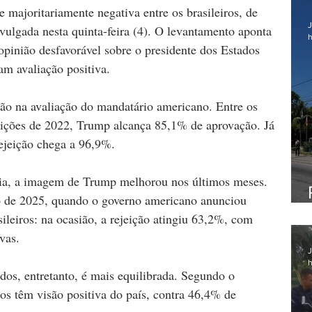
ajoritariamente negativa entre os brasileiros, de 
J
vulgada nesta quinta-feira (4). O levantamento aponta 
h
pinião desfavorável sobre o presidente dos Estados 
m avaliação positiva.
ção na avaliação do mandatário americano. Entre os 
leições de 2022, Trump alcança 85,1% de aprovação. Já 
ejeição chega a 96,9%.
ria, a imagem de Trump melhorou nos últimos meses. 
 de 2025, quando o governo americano anunciou 
ileiros: na ocasião, a rejeição atingiu 63,2%, com 
vas.
J
h
os, entretanto, é mais equilibrada. Segundo o 
os têm visão positiva do país, contra 46,4% de 