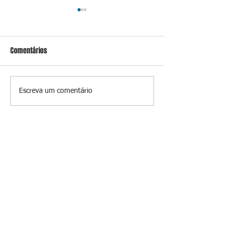
Comentários
Conceição
O jardim que ninguém vê
Escreva um comentário