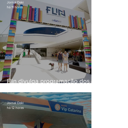
Jornal Daki
há 11 horas
Flin divulga programação dos
dois primeiros dias; evento
começa na próxima quinta (13)
em Niterói
Jornal Daki
há 12 horas