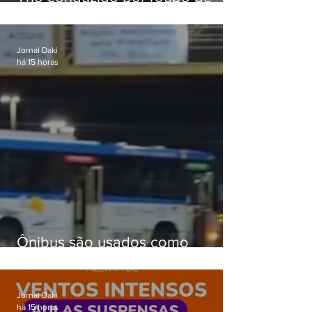
celular no Méier acumula 37
passagens
Jornal Daki
há 15 horas
Ônibus são usados como
barricadas durante operação na
Gardênia Azul
Jornal Daki
há 15 horas