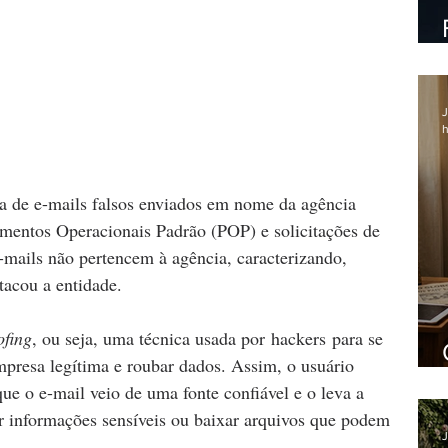
J
h
da de e-mails falsos enviados em nome da agência 
entos Operacionais Padrão (POP) e solicitações de 
-mails não pertencem à agência, caracterizando, 
stacou a entidade.
ofing
, ou seja, uma técnica usada por hackers para se 
presa legítima e roubar dados. Assim, o usuário 
que o e-mail veio de uma fonte confiável e o leva a 
r informações sensíveis ou baixar arquivos que podem 
J