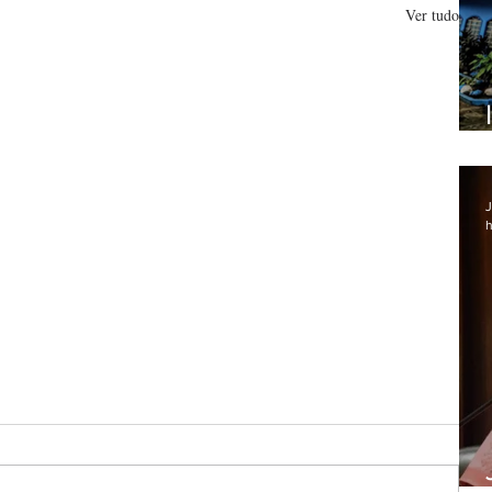
Ver tudo
J
h