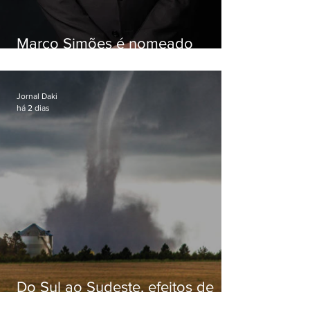
Marco Simões é nomeado
secretário de Estado de Governo
Jornal Daki
há 2 dias
Do Sul ao Sudeste, efeitos de
ciclone-bomba causam