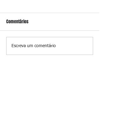
Comentários
Conceição
O jardim que ninguém vê
Escreva um comentário