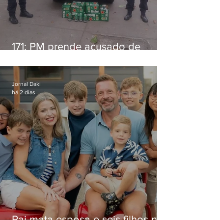
171: PM prende acusado de
estelionato em restaurante de
Niterói
Jornal Daki
há 2 dias
Pai mata esposa e seis filhos nos