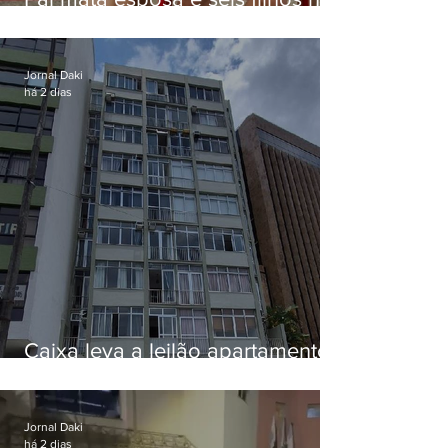
EUA e não terá funeral
Jornal Daki
há 2 dias
Caixa leva a leilão apartamento
de Eduardo Bolsonaro em
Botafogo
Jornal Daki
há 2 dias