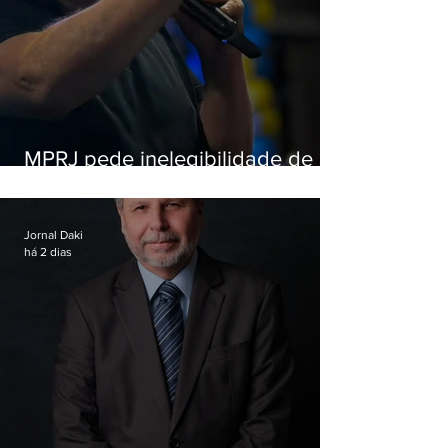
MPRJ pede inelegibilidade de
Garotinho
Jornal Daki
há 2 dias