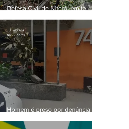
Defesa Civil de Niterói emite
aviso de ventos fortes para esta
sexta-feira (07)
Jornal Daki
há 22 horas
Homem é preso por denúncia
de importunação sexual em
Alcântara