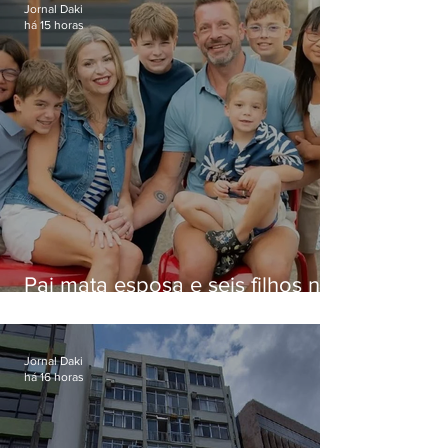
Jornal Daki
há 15 horas
Pai mata esposa e seis filhos nos
EUA e não terá funeral
Jornal Daki
há 16 horas