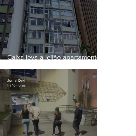
Caixa leva a leilão apartamento
de Eduardo Bolsonaro em
Botafogo
Jornal Daki
há 16 horas