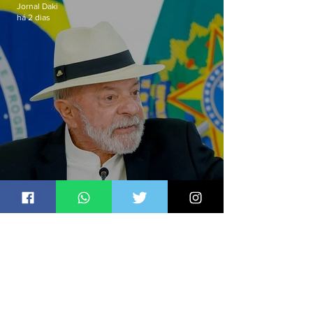
Jornal Daki
há 2 dias
Lula sanciona PL que amplia
pena para crimes digitais contra
crianças