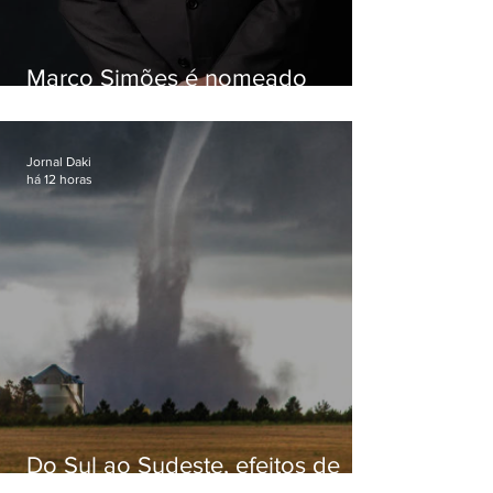
Marco Simões é nomeado
secretário de Estado de Governo
Jornal Daki
há 12 horas
Do Sul ao Sudeste, efeitos de
ciclone-bomba causam