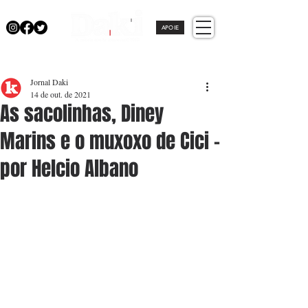
APOIE
Jornal Daki
14 de out. de 2021
As sacolinhas, Diney
Marins e o muxoxo de Cici -
por Helcio Albano