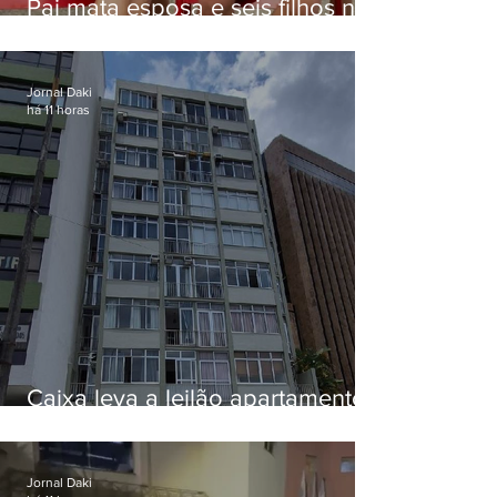
Pai mata esposa e seis filhos nos
EUA e não terá funeral
Jornal Daki
há 11 horas
Caixa leva a leilão apartamento
de Eduardo Bolsonaro em
Botafogo
Jornal Daki