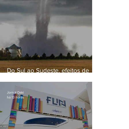
Do Sul ao Sudeste, efeitos de
ciclone-bomba causam
apreensão na população
Jornal Daki
há 13 horas