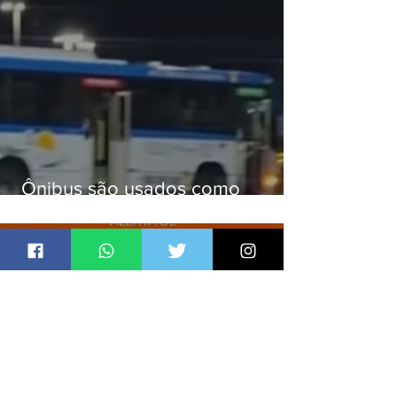
Ônibus são usados como
barricadas durante operação na
Gardênia Azul
Jornal Daki
há 16 horas