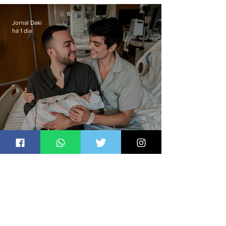
enquanto aguardava segundo
voo
Jornal Daki
há 1 dia
Homens gays realizam sonho de
ter filhos em novas formas de
paternidade
Jornal Daki
há 1 dia