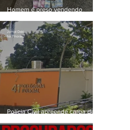
Homem é preso vendendo
drogas durante ação da PM em
Niterói
Jornal Daki
há 7 horas
Polícia Civil apreende carga de
drogas avaliada em mais de R$
3 milhões na Zona Norte do Rio