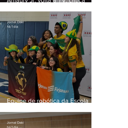
Amaury Jr. volta à TV, critica
'jabá' e diz que as pessoas
viraram colunistas de si mesmas
Jornal Daki
há 1 dia
Equipe de robótica da Escola
Firjan Sesi São Gonçalo vence
prêmio internacional nos EUA
Jornal Daki
há 1 dia