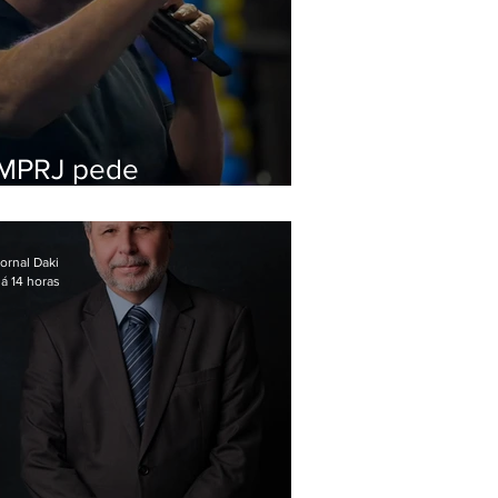
MPRJ pede
inelegibilidade de
Garotinho
ornal Daki
á 14 horas