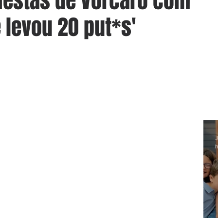
festas de Vorcaro com
 levou 20 put*s'
J
h