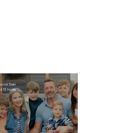
ornal Daki
á 13 horas