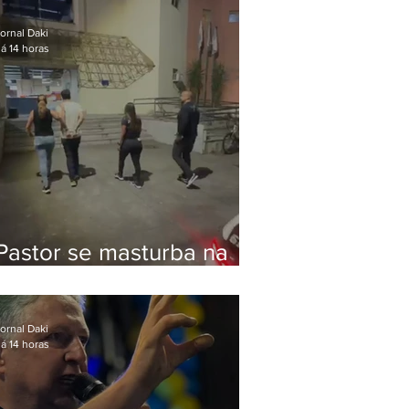
Bolsonaro em Botafogo
ornal Daki
á 14 horas
Pastor se masturba na
frente de criança e é
preso na Zona Oeste
ornal Daki
á 14 horas