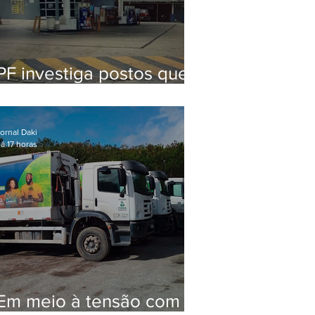
PF investiga postos que
usaram licença falsa com
assinatura de secretário
morto em 2020
ornal Daki
á 17 horas
Em meio à tensão com