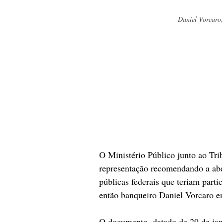
Daniel Vorcaro
O Ministério Público junto ao Tr
representação recomendando a aber
públicas federais que teriam part
então banqueiro Daniel Vorcaro e
O documento, datado de 29 de jane