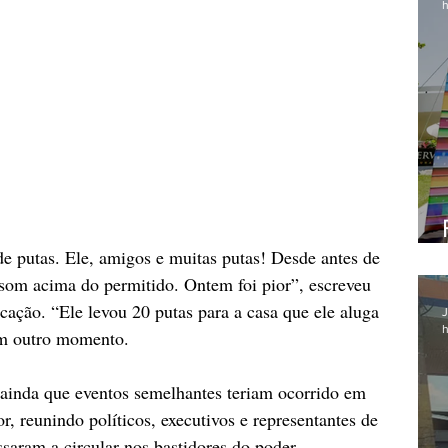
h
e putas. Ele, amigos e muitas putas! Desde antes de 
som acima do permitido. Ontem foi pior”, escreveu 
ocação. “Ele levou 20 putas para a casa que ele aluga 
J
h
em outro momento.
 ainda que eventos semelhantes teriam ocorrido em 
or, reunindo políticos, executivos e representantes de 
assaram a circular nos bastidores do poder, 