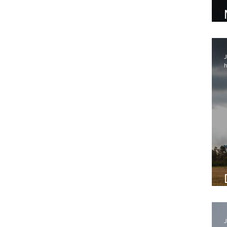
J
h
J