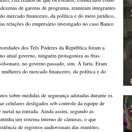
ezenas de garotas de programa, reuniram integrantes 
J
o mercado financeiro, da política e do meio jurídico, 
h
das relações do empresário investigado no caso Banco 
toridades dos Três Poderes da República foram a 
no atual governo, ninguém protagoniza as fitas. 
 Bolsonaro, no governo passado, sim. À farta. Eram 
 mulheres do mercado financeiro, da política e do 
os sobre medidas de segurança adotadas durante os 
ar celulares desligados sob controle da equipe de 
J
e metal na entrada. Ainda assim, segundo as 
h
mantinha um sistema interno de câmeras, o que 
stência de registros audiovisuais das reuniões.