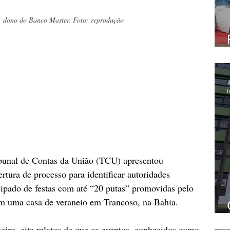
, dono do Banco Master. Foto: reprodução
J
h
ibunal de Contas da União (TCU) apresentou 
tura de processo para identificar autoridades 
icipado de festas com até “20 putas” promovidas pelo 
m uma casa de veraneio em Trancoso, na Bahia.
iro, cita relatos de que os eventos, conhecidos como 