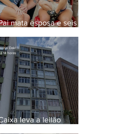
Pai mata esposa e seis
filhos nos EUA e não terá
funeral
ornal Daki
á 14 horas
Caixa leva a leilão
apartamento de Eduardo