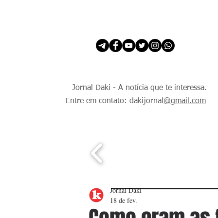
INÍCIO
É Daki. E de todo Mundo.
Jornal Daki - A notícia que te interessa.
Entre em contato: dakijornal
@gmail.com
Jornal Daki
18 de fev.