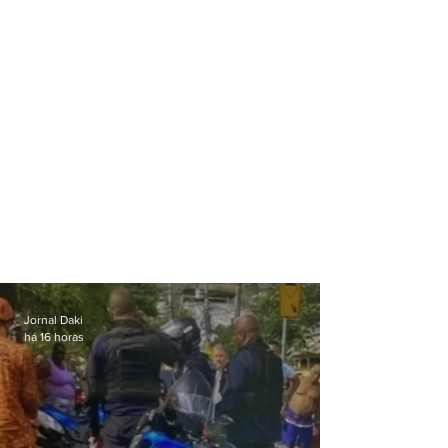
milhões
Jornal Daki
há 16 horas