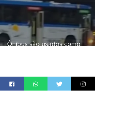
Ônibus são usados como
barricadas durante operação na
Gardênia Azul