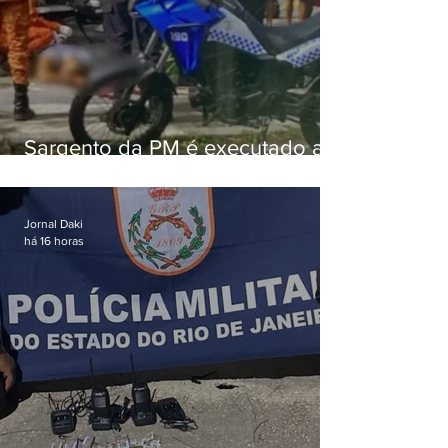
Sargento da PM é executado a
tiros enquanto estava de folga
em Vaz Lobo
Jornal Daki
há 16 horas