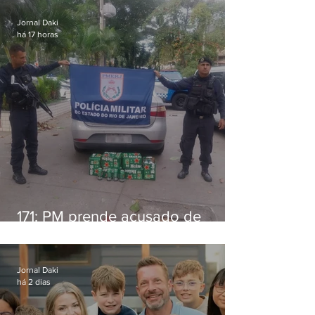
Jornal Daki
há 17 horas
171: PM prende acusado de
estelionato em restaurante de
Niterói
Jornal Daki
há 2 dias