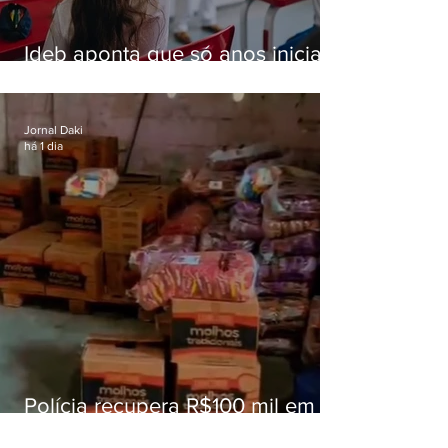
Ideb aponta que só anos iniciais
superam meta nacional da
educação
Jornal Daki
há 1 dia
Polícia recupera R$100 mil em
carga roubada na Baixada