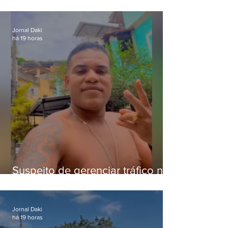
pena para crimes digitais contra
crianças
Jornal Daki
há 19 horas
Suspeito de gerenciar tráfico na
Lapa é preso após meses
foragido
Jornal Daki
há 19 horas