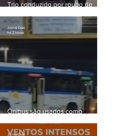
Trio conduzido por roubo de
celular no Méier acumula 37
passagens
Jornal Daki
há 2 horas
Ônibus são usados como
barricadas durante operação na
Gardênia Azul
Jornal Daki