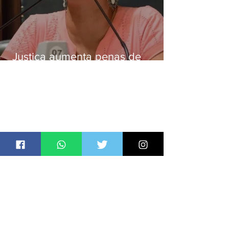
Justiça aumenta penas de
Ronnie Lessa e Élcio Queiroz
pelo assassinato de Marielle
Franco