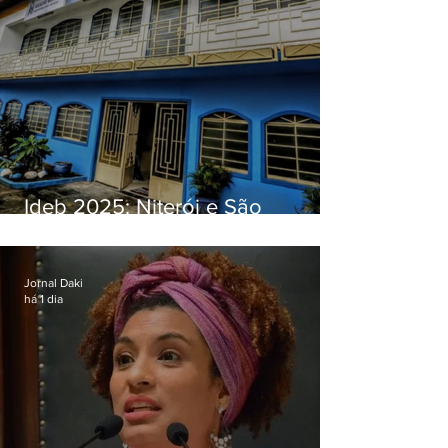
Ideb 2025: Niterói e São
Gonçalo têm desempenhos
distintos no ensino médio; veja
Jornal Daki
há 1 dia