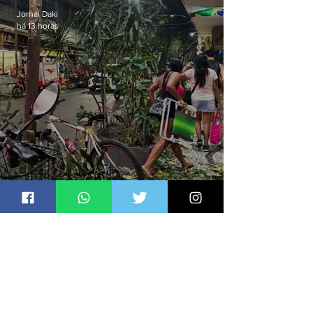
Jornal Daki
há 13 horas
Defesa Civil de Niterói emite
aviso de ventos fortes para esta
sexta-feira (07)
Jornal Daki
há 13 horas