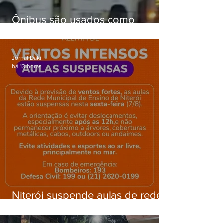
Ônibus são usados como
barricadas durante operação na
Gardênia Azul
Jornal Daki
há 13 horas
Niterói suspende aulas de rede
municipal por previsão de
ventos fortes nesta sexta (7)