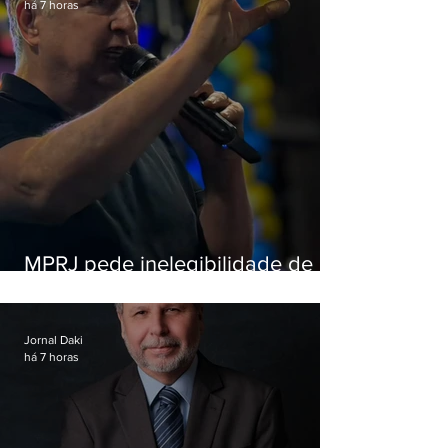
há 7 horas
MPRJ pede inelegibilidade de
Garotinho
Jornal Daki
há 7 horas