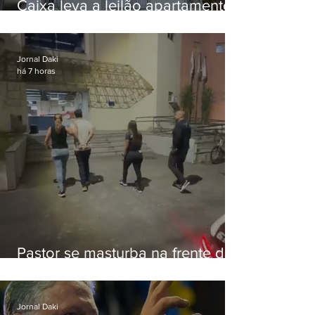
Caixa leva a leilão apartamento
de Eduardo Bolsonaro em
Botafogo
Jornal Daki
há 7 horas
Pastor se masturba na frente de
criança e é preso na Zona Oeste
Jornal Daki