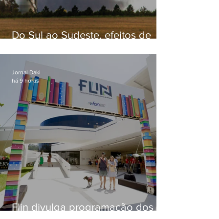
Do Sul ao Sudeste, efeitos de
ciclone-bomba causam
apreensão na população
Jornal Daki
há 9 horas
Flin divulga programação dos
dois primeiros dias; evento