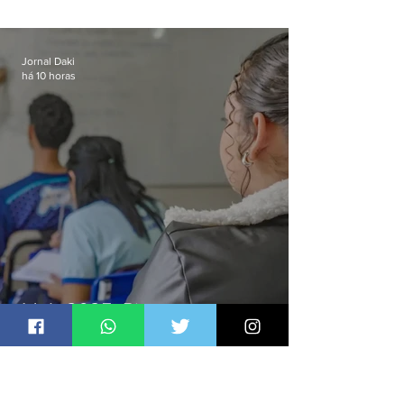
ilegal de animais silvestres em
Bangu
Jornal Daki
há 10 horas
Ideb 2025: Rio avança nos anos
iniciais e fica acima da média
nacional
Jornal Daki
há 10 horas