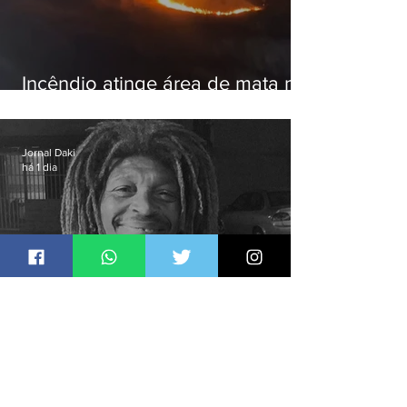
Incêndio atinge área de mata na
Serra do Vulcão, em Nova
Iguaçu
Jornal Daki
há 1 dia
Justiça ouve testemunhas em