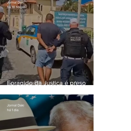
Jornal Daki
há 18 horas
Foragido da Justiça é preso
durante abordagem da PM na
RJ-106, em Maricá
Jornal Daki
há 1 dia