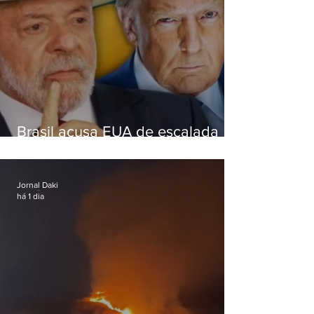
Brasil acusa EUA de escalada
hostil após revogar visto de
embaixadora
Jornal Daki
há 1 dia