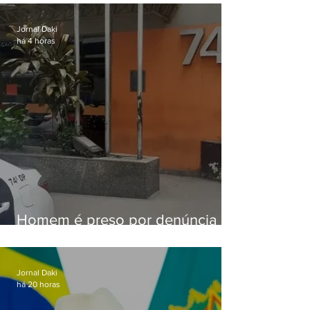
sexta-feira (07)
Jornal Daki
há 4 horas
Homem é preso por denúncia
de importunação sexual em
Alcântara
Jornal Daki
há 20 horas