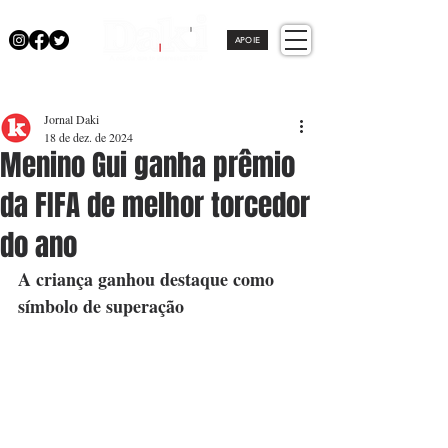
APOIE
Jornal Daki
18 de dez. de 2024
Menino Gui ganha prêmio
da FIFA de melhor torcedor
do ano
A criança ganhou destaque como 
símbolo de superação