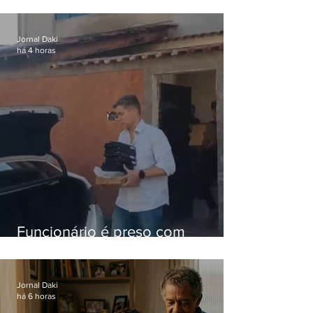
iniciais e fica acima da média
nacional
Jornal Daki
há 4 horas
Funcionário é preso com
computadores furtados do
Hospital do Andaraí
Jornal Daki
há 6 horas