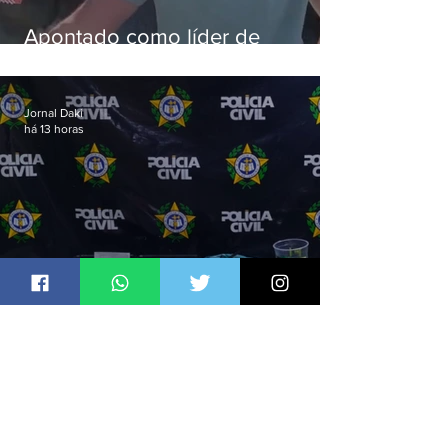
Apontado como líder de
esquema de golpes contra
aposentados é preso
Jornal Daki
há 13 horas
Comerciante é preso suspeito de
manter celulares roubados em
loja