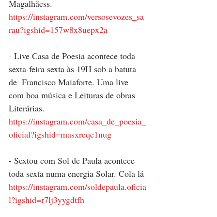
Magalhãess. 
https://instagram.com/versosevozes_sa
rau?igshid=157w8x8uepx2a
- Live Casa de Poesia acontece toda 
sexta-feira sexta às 19H sob a batuta 
de  Francisco Maiaforte. Uma live 
com boa música e Leituras de obras 
Literárias. 
https://instagram.com/casa_de_poesia_
oficial?igshid=masxreqe1nug
- Sextou com Sol de Paula acontece 
toda sexta numa energia Solar. Cola lá 
https://instagram.com/soldepaula.oficia
l?igshid=r7lj3yygdtfh