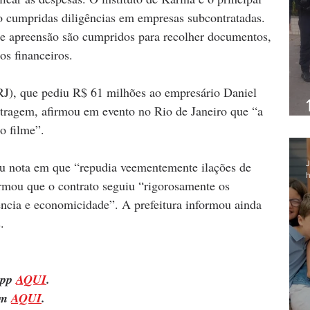
 cumpridas diligências em empresas subcontratadas. 
 e apreensão são cumpridos para recolher documentos, 
os financeiros.
J), que pediu R$ 61 milhões ao empresário Daniel 
etragem, afirmou em evento no Rio de Janeiro que “a 
o filme”.
ou nota em que “repudia veementemente ilações de 
J
h
irmou que o contrato seguiu “rigorosamente os 
rência e economicidade”. A prefeitura informou ainda 
.
pp 
AQUI
.
m 
AQUI
.