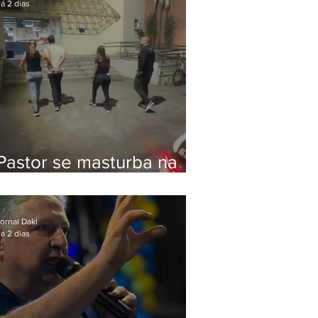
á 2 dias
Pastor se masturba na
frente de criança e é
preso na Zona Oeste
ornal Daki
á 2 dias