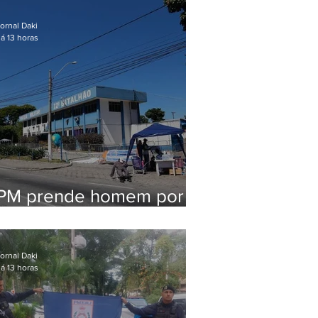
em Maricá
ornal Daki
á 13 horas
PM prende homem por
pensão alimentícia em
Niterói
ornal Daki
á 13 horas