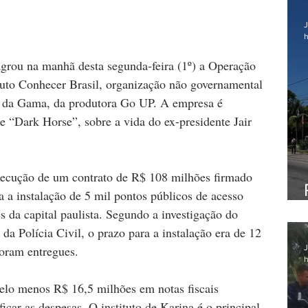
J
h
agrou na manhã desta segunda-feira (1º) a Operação 
ituto Conhecer Brasil, organização não governamental 
a da Gama, da produtora Go UP. A empresa é 
e “Dark Horse”, sobre a vida do ex-presidente Jair 
ecução de um contrato de R$ 108 milhões firmado 
a a instalação de 5 mil pontos públicos de acesso 
s da capital paulista. Segundo a investigação do 
da Polícia Civil, o prazo para a instalação era de 12 
oram entregues.
J
h
elo menos R$ 16,5 milhões em notas fiscais 
ficar as despesas. O instituto de Karina é o principal 