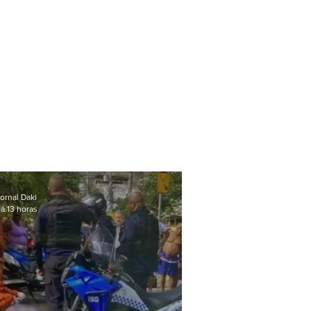
ornal Daki
á 13 horas