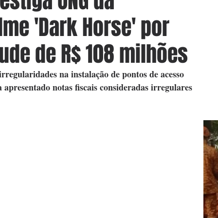
nvestiga ONG da
lme 'Dark Horse' por
aude de R$ 108 milhões
regularidades na instalação de pontos de acesso 
 apresentado notas fiscais consideradas irregulares
J
h