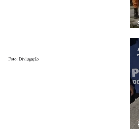
J
h
Foto: Divlugação