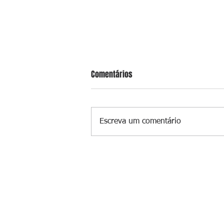
Comentários
Escreva um comentário
Pai mata esposa e seis filhos no
e não terá funeral