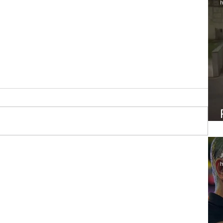
h
J
s EUA
h