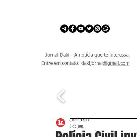
INÍCIO
É Daki. E de todo Mundo.
Jornal Daki - A notícia que te interessa.
Entre em contato: dakijornal
@gmail.com
Jornal Daki
1 de jun.