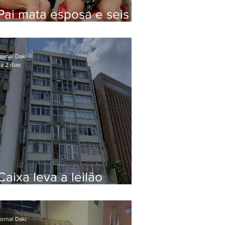
Pai mata esposa e seis
filhos nos EUA e não terá
funeral
ornal Daki
á 2 dias
Caixa leva a leilão
apartamento de Eduardo
Bolsonaro em Botafogo
ornal Daki