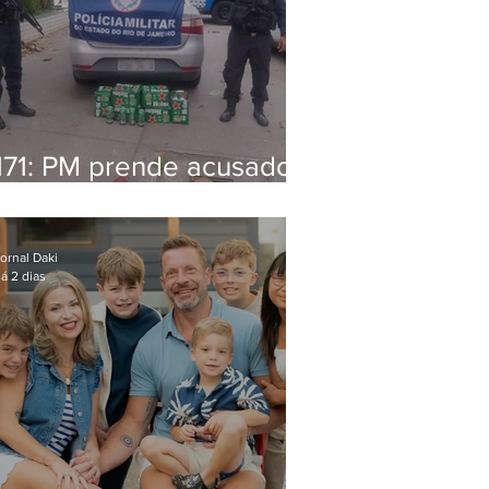
171: PM prende acusado
de estelionato em
restaurante de Niterói
ornal Daki
á 2 dias