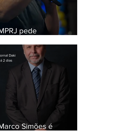
MPRJ pede
inelegibilidade de
Garotinho
ornal Daki
á 2 dias
Marco Simões é