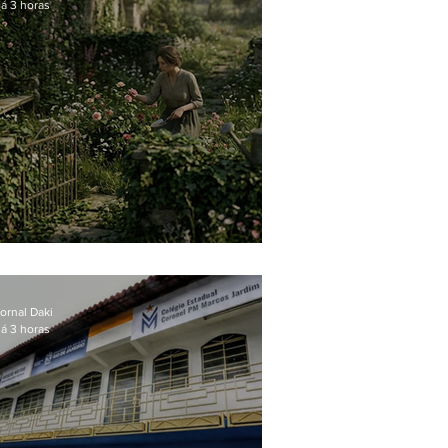
á 3 horas
O jardim que ninguém vê
ornal Daki
á 3 horas