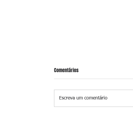
Comentários
Escreva um comentário
Suspeito de gerenciar tráfico na 
é preso após meses foragido