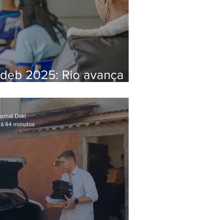
Ideb 2025: Rio avança
nos anos iniciais e fica
acima da média nacional
ornal Daki
á 44 minutos