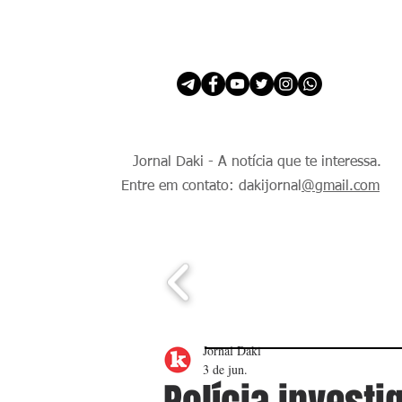
INÍCIO
É Daki. E de todo Mundo.
Jornal Daki - A notícia que te interessa.
Entre em contato: dakijornal
@gmail.com
Jornal Daki
3 de jun.