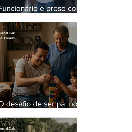
Funcionário é preso com
computadores furtados
do Hospital do Andaraí
ornal Daki
á 3 horas
O desafio de ser pai no
mundo atual
ornal Daki