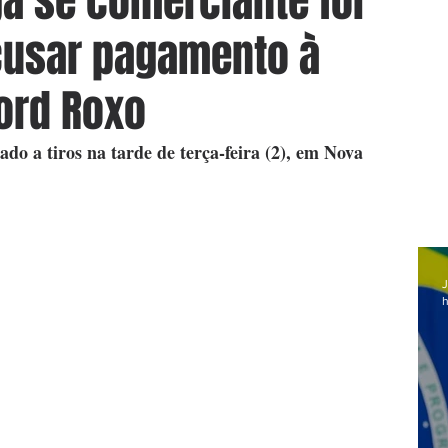
ga se comerciante foi
cusar pagamento à
ford Roxo
ado a tiros na tarde de terça-feira (2), em Nova 
J
h