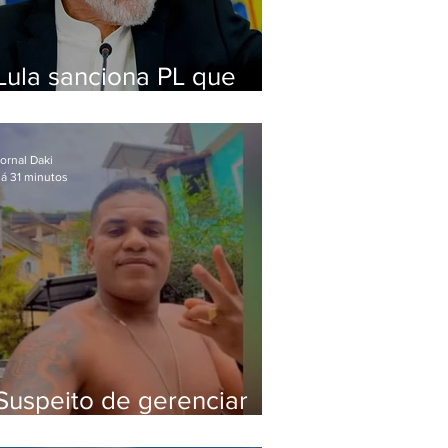
Lula sanciona PL que
amplia pena para crimes
digitais contra crianças
ornal Daki
á 31 minutos
Suspeito de gerenciar
tráfico na Lapa é preso