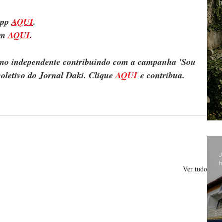
h
pp 
AQUI
.
m 
AQUI
.
ismo independente contribuindo com a campanha 'Sou 
oletivo do Jornal Daki. Clique 
AQUI
 e contribua.
J
h
Ver tudo