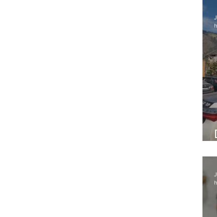
J
h
J
h