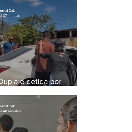
após meses foragido
ornal Daki
á 37 minutos
Dupla é detida por
comércio ilegal de
animais silvestres em
Bangu
ornal Daki
á 40 minutos