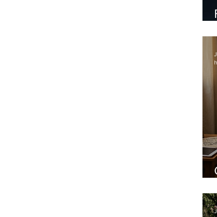
J
h
J