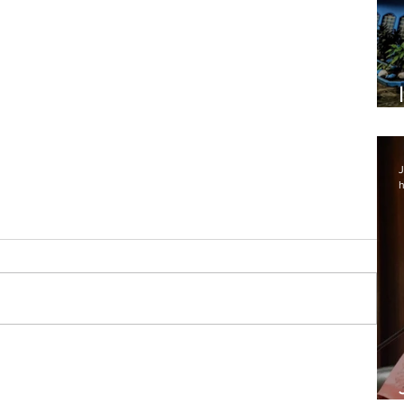
J
h
Lapa