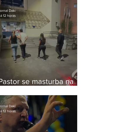
Bolsonaro em Botafogo
ornal Daki
á 12 horas
Pastor se masturba na
frente de criança e é
preso na Zona Oeste
ornal Daki
á 12 horas