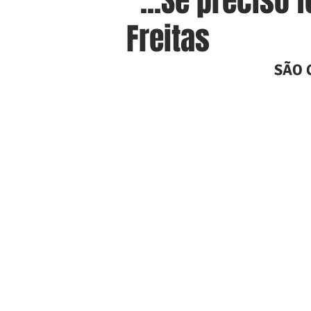
“...Se preciso 
Freitas
SÃO 