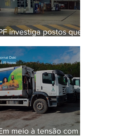
PF investiga postos que
usaram licença falsa com
assinatura de secretário
morto em 2020
ornal Daki
á 15 horas
Em meio à tensão com