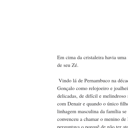
Em cima da cristaleira havia uma 
de seu Zé.
 Vindo lá de Pernambuco na década de 50 firmou ponto no bairro Paraíso aqui em São 
Gonçalo como relojoeiro e joalheir
delicadas, de difícil e melindros
com Denair e quando o único filho
linhagem masculina da família se
convenceu a chamar o menino de E
perguntava o porquê de não ter at