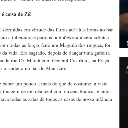
 é coisa de Zé!
l dormidas em virtude das farras até altas horas no bar 
ram a tuberculose para os pulmões e a úlcera crônica 
com todas as forças feito um Maguila dos ringues, foi 
 da vida. Era sagrado, depois de dançar uma gafieira 
ina da rua Dr. March com General Castrioto, na Praça 
er a saideira no bar do Maurício.
J
h
a imagem de um céu azul com nuvens brancas e anjos 
ava todas as salas de todas as casas de nossa infância 