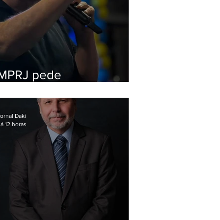
MPRJ pede
inelegibilidade de
Garotinho
ornal Daki
á 12 horas