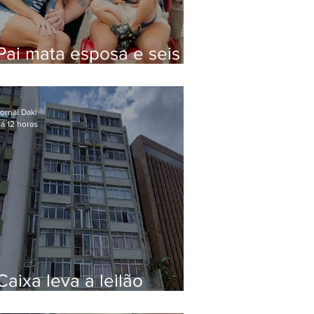
Pai mata esposa e seis
filhos nos EUA e não terá
funeral
ornal Daki
á 12 horas
Caixa leva a leilão
apartamento de Eduardo