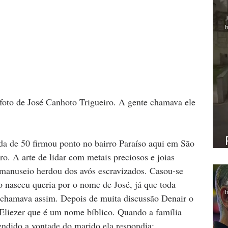
J
h
foto de José Canhoto Trigueiro. A gente chamava ele 
o. A arte de lidar com metais preciosos e joias 
o manuseio herdou dos avós escravizados. Casou-se 
 nasceu queria por o nome de José, já que toda 
J
h
 chamava assim. Depois de muita discussão Denair o 
liezer que é um nome bíblico. Quando a família 
endido a vontade do marido ela respondia: 