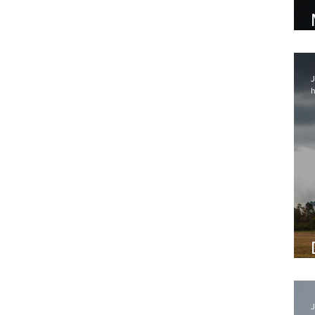
J
h
J