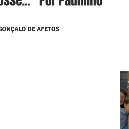
fosse...” Por Paulinho
GONÇALO DE AFETOS
J
h