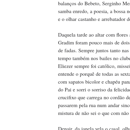
balanços do Bebeto, Serginho Merit
samba enredo, a poesia, a bossa n
e o olhar castanho e arrebatador d
Daquela tarde ao altar com flore
Gradim foram pouco mais de dois 
de fadas. Sempre juntos tanto nas
tempo também nos bailes no clube
Eliezer sempre foi católico, miss
entende o porquê de todas as sext
com sapatos bicolor e chapéu panam
do Pai e sorri o sorriso da felicid
crucifixo que carrega no cordão d
passarem pela rua num andar si
mistura de não sei o que com não s
Denair, da janela vela o casal, olh