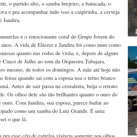
i, o partido alto, o samba brejeiro, a batucada, o 
ova e pra acompanhar tudo isso a caipirinha, a cerveja 
e Jandira.
s amarelas e o emocionante coral do Grupo Jovem do 
anos. A vida de Eliezer e Jandira foi como num conto 
 missas quanto nas rodas de viola, e, depois de algum 
J
 Cinco de Julho ao som da Orquestra Tabajara. 
h
eiro mesmo, de todos os domingos. A mãe até hoje não 
as feiras quando sai com a esposa usa o terno branco 
á. Antes de sair passa na cristaleira, beija o retrato 
ade. Os olhos dele são tão brilhantes quanto o ouro do 
e ouro. Com Jandira, sua esposa, parece bailar ao 
ncopado como um samba do Luiz Grande. É uma 
ei o que lá. 
a pra esse céu de estrelas visíveis somente aos olhos 