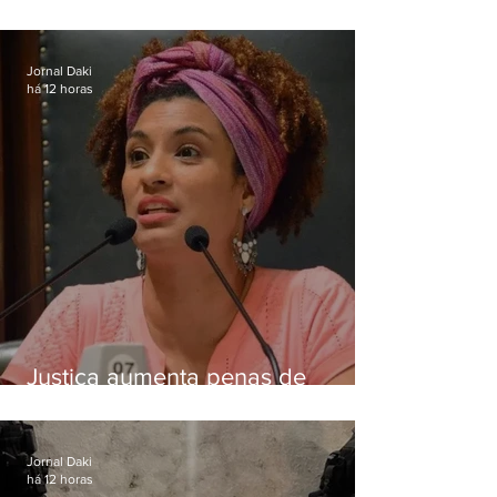
Gonçalo têm desempenhos
distintos no ensino médio; veja
Jornal Daki
há 12 horas
Justiça aumenta penas de
Ronnie Lessa e Élcio Queiroz
pelo assassinato de Marielle
Franco
Jornal Daki
há 12 horas