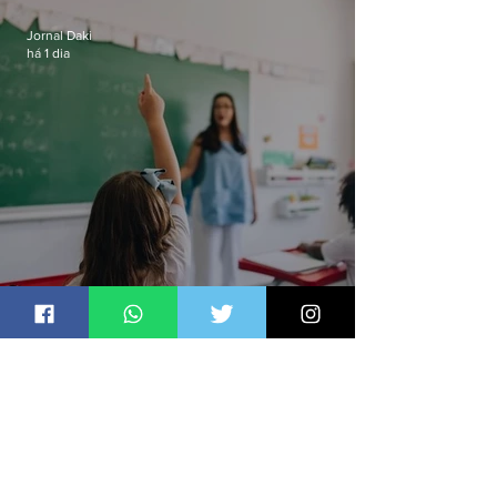
residências de luxo no Rio
Jornal Daki
há 1 dia
Ideb aponta que só anos iniciais
superam meta nacional da
educação
Jornal Daki
há 1 dia