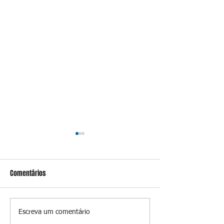
Comentários
Estrada de Ferro 118 - seus
Retrato ao Luar... 
Escreva um comentário