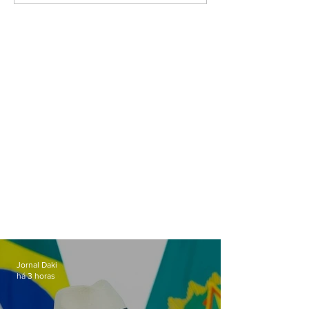
efeitos para S. Gonçalo e
Dia
Leste Fluminense
Jornal Daki
há 3 horas