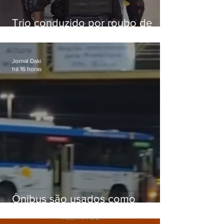
Trio conduzido por roubo de
celular no Méier acumula 37
passagens
Jornal Daki
há 16 horas
Ônibus são usados como
barricadas durante operação na
Gardênia Azul