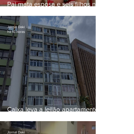
Pai mata esposa e seis filhos nos
EUA e não terá funeral
Jornal Daki
há 10 horas
Caixa leva a leilão apartamento
de Eduardo Bolsonaro em
Botafogo
Jornal Daki