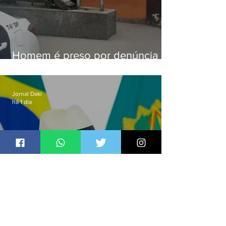
Homem é preso por denúncia
de importunação sexual em
Alcântara
Jornal Daki
há 1 dia