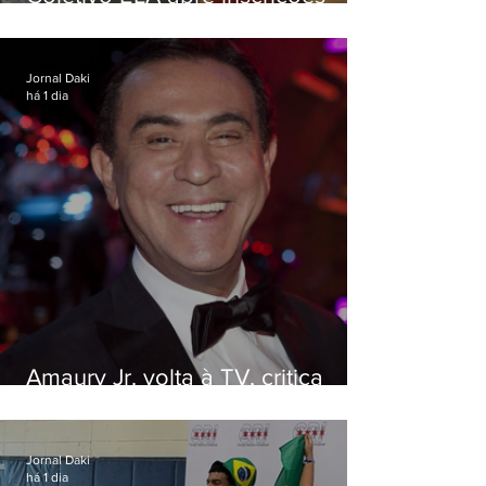
para simulado gratuito do ENEM
Jornal Daki
há 1 dia
Amaury Jr. volta à TV, critica
'jabá' e diz que as pessoas
viraram colunistas de si mesmas
Jornal Daki
há 1 dia