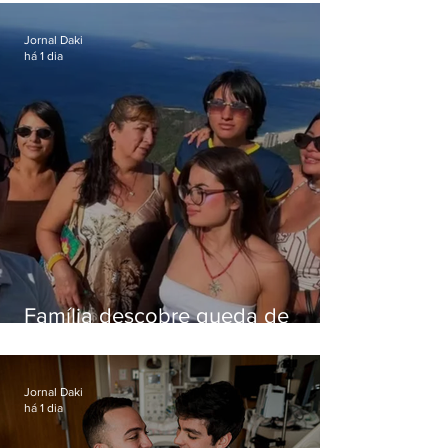
em queda de helicóptero no Rio
Jornal Daki
há 1 dia
Família descobre queda de
helicóptero pela internet
enquanto aguardava segundo
voo
Jornal Daki
há 1 dia