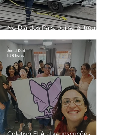
No Dia dos Pais, pai se entrega
à polícia após matar filhas de 3 e
5 anos em SP
Jornal Daki
há 6 horas
Coletivo ELA abre inscrições