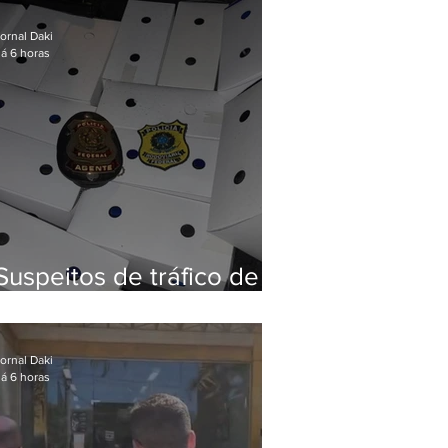
Baixada Fluminense
ornal Daki
á 6 horas
Suspeitos de tráfico de
animais silvestres são
presos com 50 aves
ornal Daki
á 6 horas