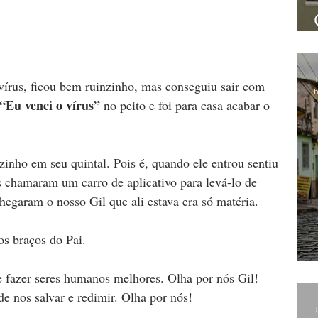
J
vírus, ficou bem ruinzinho, mas conseguiu sair com 
h
“Eu venci o vírus”
 no peito e foi para casa acabar o 
nho em seu quintal. Pois é, quando ele entrou sentiu 
es chamaram um carro de aplicativo para levá-lo de 
hegaram o nosso Gil que ali estava era só matéria. 
os braços do Pai. 
fazer seres humanos melhores. Olha por nós Gil! 
e nos salvar e redimir. Olha por nós!
J