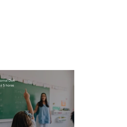
ornal Daki
á 5 horas