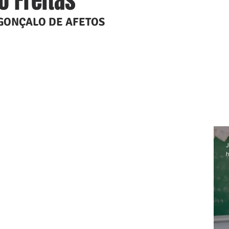
o Freitas
GONÇALO DE AFETOS
J
h