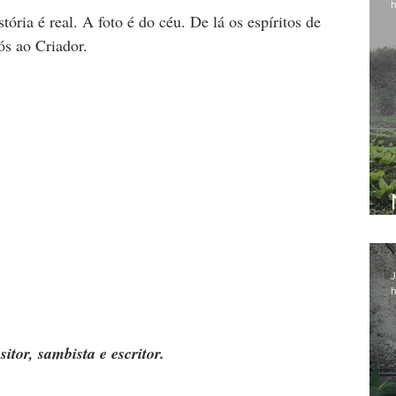
h
ós ao Criador.
J
h
itor, sambista e escritor.