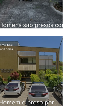
Homens são presos com
drogas e arma de fogo
no Brejal
ornal Daki
á 13 horas
Homem é preso por