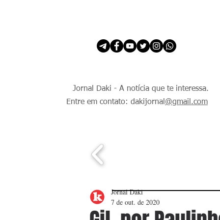
INÍCIO
É Daki. E de todo Mundo.
Jornal Daki - A notícia que te interessa.
Entre em contato: dakijornal
@gmail.com
Jornal Daki
7 de out. de 2020