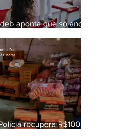
Ideb aponta que só anos
iniciais superam meta
nacional da educação
ornal Daki
á 6 horas
Polícia recupera R$100
mil em carga roubada na