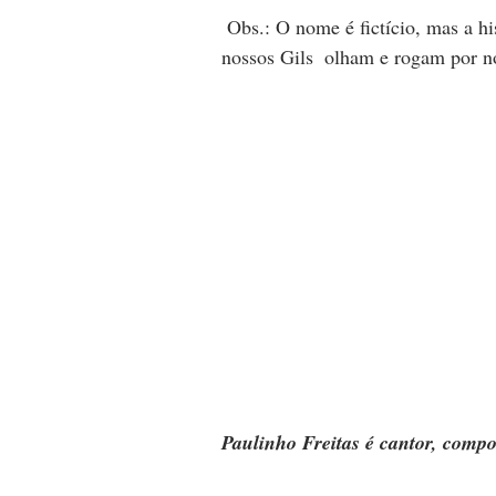
 Obs.: O nome é fictício, mas a história é real. A foto é do céu. De lá os espíritos de 
nossos Gils  olham e rogam por n
Paulinho Freitas é cantor, compos