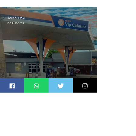
dois primeiros dias; evento
começa na próxima quinta (13)
em Niterói
Jornal Daki
há 6 horas
PF investiga postos que usaram
licença falsa com assinatura de
secretário morto em 2020
Jornal Daki
há 7 horas