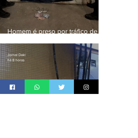
Homem é preso por tráfico de
drogas em Niterói
Jornal Daki
há 8 horas