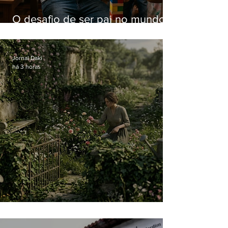
O desafio de ser pai no mundo
atual
Jornal Daki
há 3 horas
O jardim que ninguém vê