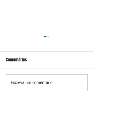
Comentários
Conceição
Prevenir é melhor
Escreva um comentário