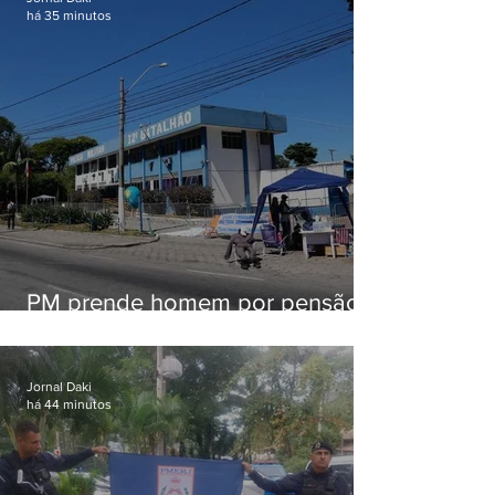
há 35 minutos
PM prende homem por pensão
alimentícia em Niterói
Jornal Daki
há 44 minutos