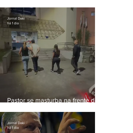
de Eduardo Bolsonaro em
Botafogo
Jornal Daki
há 1 dia
Pastor se masturba na frente de
criança e é preso na Zona Oeste
Jornal Daki
há 1 dia