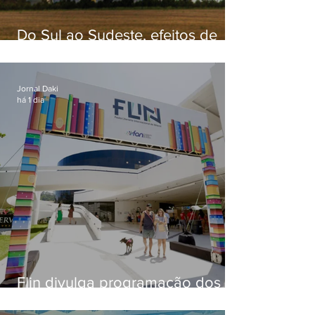
Do Sul ao Sudeste, efeitos de
ciclone-bomba causam
apreensão na população
Jornal Daki
há 1 dia
Flin divulga programação dos
dois primeiros dias; evento
começa na próxima quinta (13)