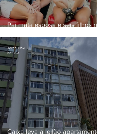
Pai mata esposa e seis filhos nos
EUA e não terá funeral
Jornal Daki
há 1 dia
Caixa leva a leilão apartamento