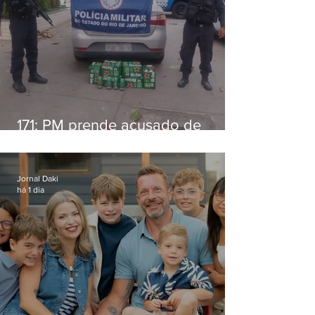
171: PM prende acusado de
estelionato em restaurante de
Niterói
Jornal Daki
há 1 dia