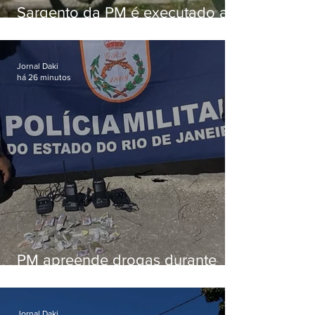
Sargento da PM é executado a
tiros enquanto estava de folga
em Vaz Lobo
Jornal Daki
há 26 minutos
PM apreende drogas durante
patrulhamento em Maricá
Jornal Daki