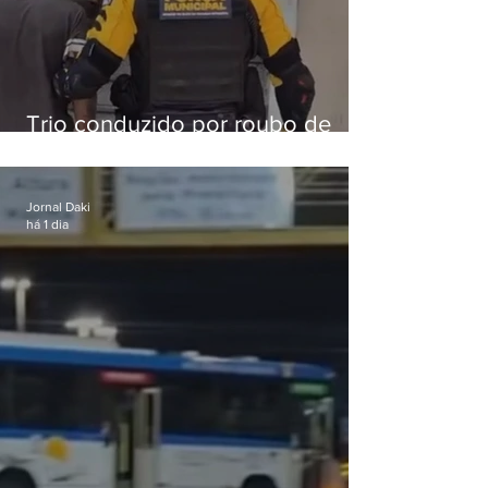
Trio conduzido por roubo de
celular no Méier acumula 37
passagens
Jornal Daki
há 1 dia