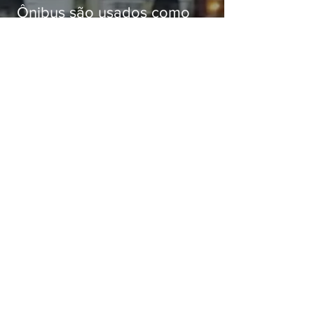
Ônibus são usados como
barricadas durante operação na
Gardênia Azul