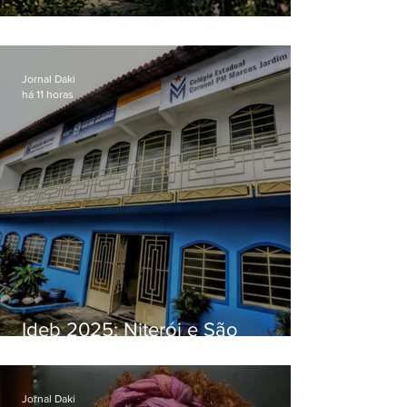
O jardim que ninguém vê
Jornal Daki
há 11 horas
Ideb 2025: Niterói e São
Gonçalo têm desempenhos
distintos no ensino médio; veja
Jornal Daki