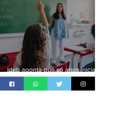
Ideb aponta que só anos iniciais
superam meta nacional da
educação
Jornal Daki
há 1 dia