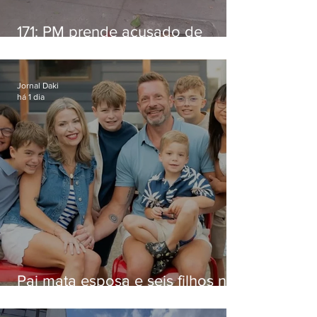
171: PM prende acusado de
estelionato em restaurante de
Niterói
Jornal Daki
há 1 dia
Pai mata esposa e seis filhos nos
EUA e não terá funeral