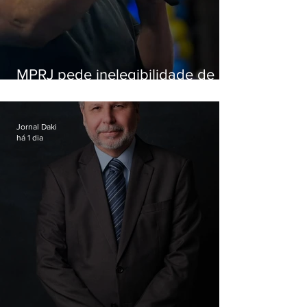
MPRJ pede inelegibilidade de
Garotinho
Jornal Daki
há 1 dia