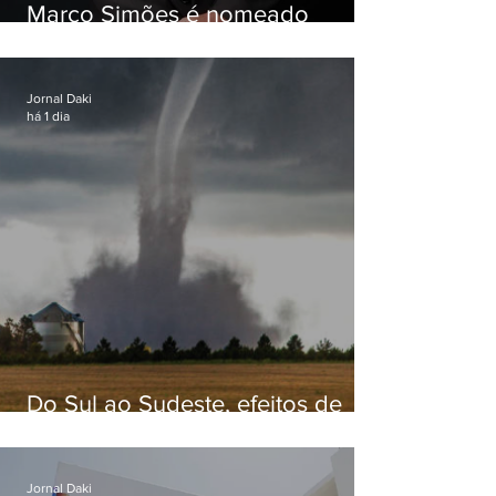
Marco Simões é nomeado
secretário de Estado de Governo
Jornal Daki
há 1 dia
Do Sul ao Sudeste, efeitos de
ciclone-bomba causam
apreensão na população
Jornal Daki