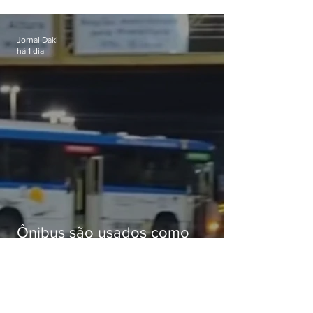
celular no Méier acumula 37
passagens
Jornal Daki
há 1 dia
Ônibus são usados como
barricadas durante operação na
Gardênia Azul