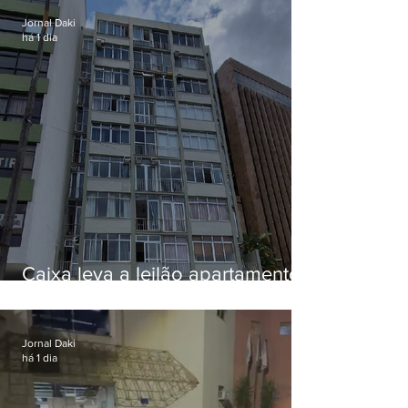
Jornal Daki
há 1 dia
Caixa leva a leilão apartamento
de Eduardo Bolsonaro em
Botafogo
Jornal Daki
há 1 dia