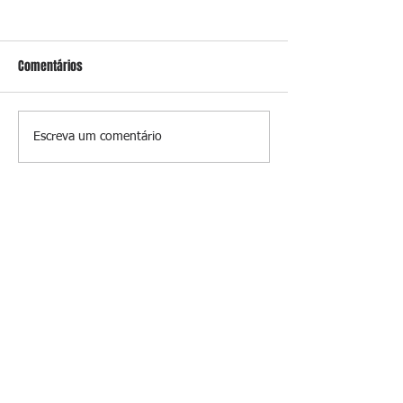
Comentários
Conceição
O jardim que ninguém vê
Escreva um comentário