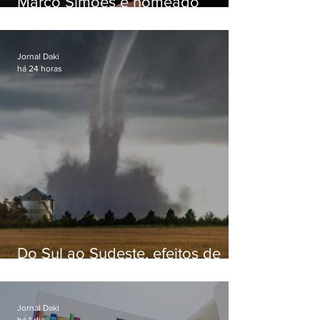
Marco Simões é nomeado
secretário de Estado de Governo
Jornal Daki
há 24 horas
Do Sul ao Sudeste, efeitos de
ciclone-bomba causam
apreensão na população
Jornal Daki
há 1 dia