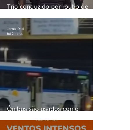
Trio conduzido por roubo de
celular no Méier acumula 37
passagens
Jornal Daki
há 2 horas
Ônibus são usados como
barricadas durante operação na
Gardênia Azul