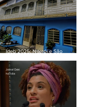
Ideb 2025: Niterói e São
Gonçalo têm desempenhos
distintos no ensino médio; veja
Jornal Daki
há 1 dia