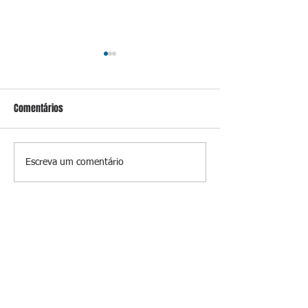
Comentários
Conceição
Prevenir é melhor
Escreva um comentário