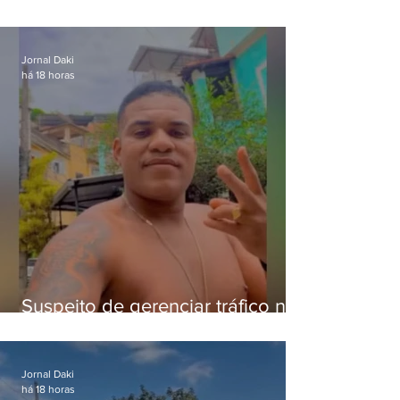
pena para crimes digitais contra
crianças
Jornal Daki
há 18 horas
Suspeito de gerenciar tráfico na
Lapa é preso após meses
foragido
Jornal Daki
há 18 horas