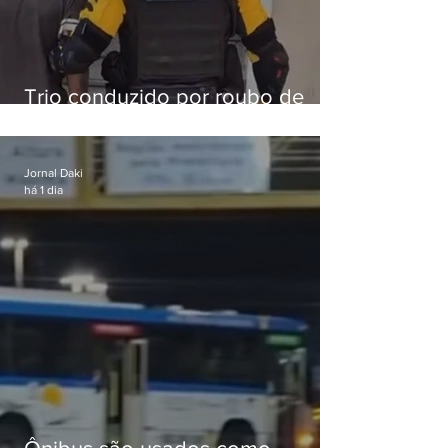
Trio conduzido por roubo de
celular no Méier acumula 37
passagens
Jornal Daki
há 1 dia