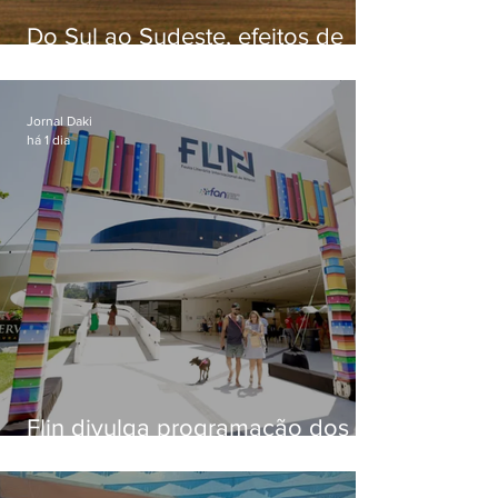
Do Sul ao Sudeste, efeitos de
ciclone-bomba causam
apreensão na população
Jornal Daki
há 1 dia
Flin divulga programação dos
dois primeiros dias; evento
começa na próxima quinta (13)