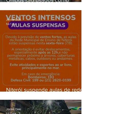
Ônibus são usados como
barricadas durante operação na
Gardênia Azul
Jornal Daki
há 1 dia
Niterói suspende aulas de rede
municipal por previsão de
ventos fortes nesta sexta (7)
Jornal Daki
há 1 dia