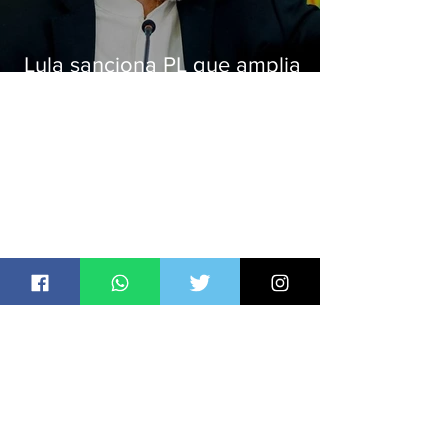
Lula sanciona PL que amplia
pena para crimes digitais contra
crianças