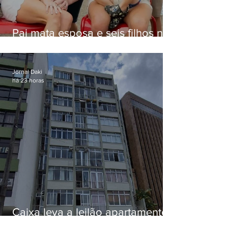
Pai mata esposa e seis filhos nos
EUA e não terá funeral
Jornal Daki
há 23 horas
Caixa leva a leilão apartamento
de Eduardo Bolsonaro em