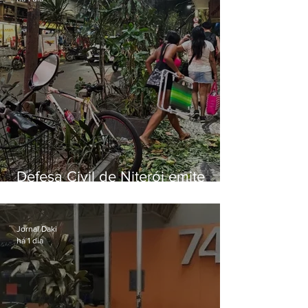
Defesa Civil de Niterói emite
aviso de ventos fortes para esta
sexta-feira (07)
Jornal Daki
há 1 dia