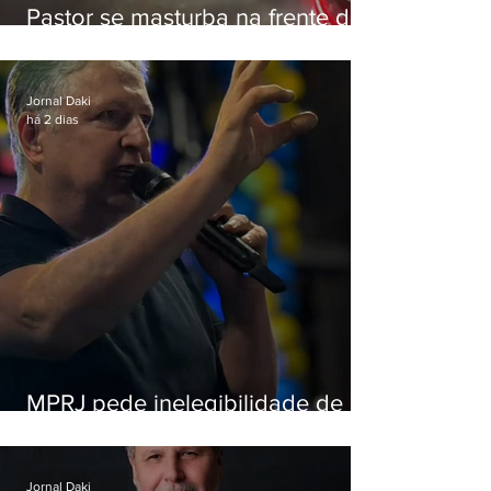
Pastor se masturba na frente de
criança e é preso na Zona Oeste
Jornal Daki
há 2 dias
MPRJ pede inelegibilidade de
Garotinho
Jornal Daki