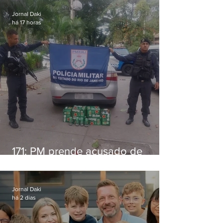
Jornal Daki
há 17 horas
171: PM prende acusado de
estelionato em restaurante de
Niterói
Jornal Daki
há 2 dias