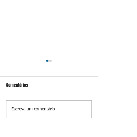
Comentários
Conceição
Prevenir é melhor
Escreva um comentário