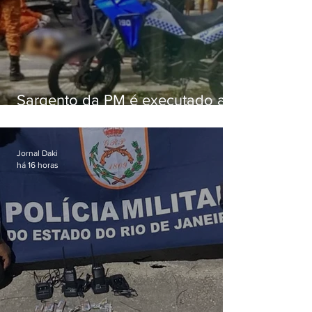
Sargento da PM é executado a
tiros enquanto estava de folga
em Vaz Lobo
Jornal Daki
há 16 horas