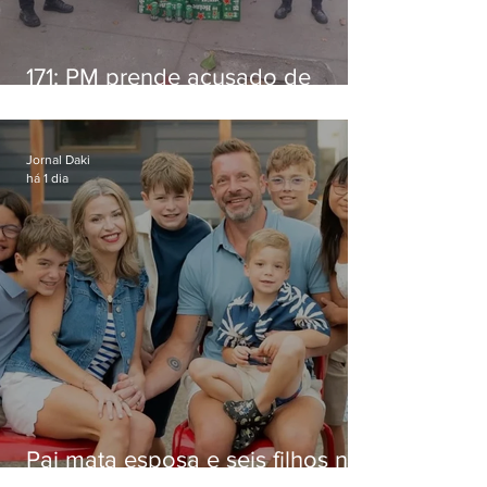
171: PM prende acusado de
estelionato em restaurante de
Niterói
Jornal Daki
há 1 dia
Pai mata esposa e seis filhos nos
EUA e não terá funeral