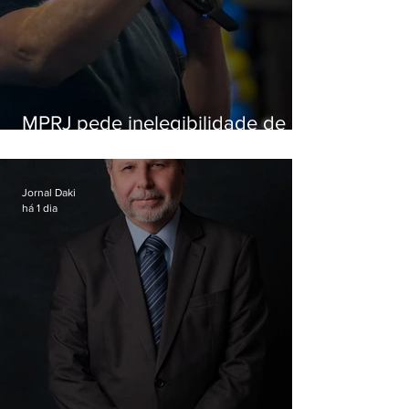
MPRJ pede inelegibilidade de
Garotinho
Jornal Daki
há 1 dia