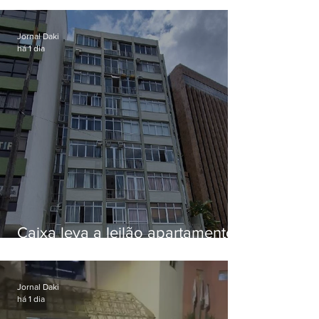
Jornal Daki
há 1 dia
Caixa leva a leilão apartamento
de Eduardo Bolsonaro em
Botafogo
Jornal Daki
há 1 dia