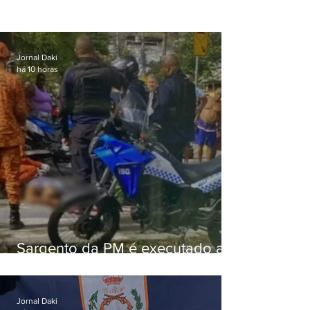
Jornal Daki
há 10 horas
Sargento da PM é executado a
tiros enquanto estava de folga
em Vaz Lobo
Jornal Daki