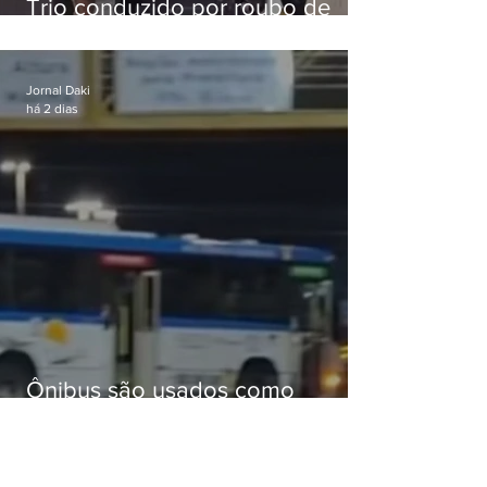
Trio conduzido por roubo de
celular no Méier acumula 37
passagens
Jornal Daki
há 2 dias
Ônibus são usados como
barricadas durante operação na
Gardênia Azul