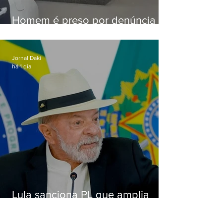
Homem é preso por denúncia
de importunação sexual em
Alcântara
Jornal Daki
há 1 dia
Lula sanciona PL que amplia
pena para crimes digitais contra
crianças