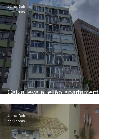
Jornal Daki
há 9 horas
Caixa leva a leilão apartamento
de Eduardo Bolsonaro em
Botafogo
Jornal Daki
há 9 horas