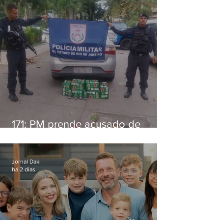
171: PM prende acusado de
estelionato em restaurante de
Niterói
Jornal Daki
há 2 dias