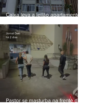
Caixa leva a leilão apartamento
de Eduardo Bolsonaro em
Botafogo
Jornal Daki
há 2 dias
Pastor se masturba na frente de
criança e é preso na Zona Oeste