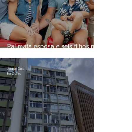
Pai mata esposa e seis filhos nos
EUA e não terá funeral
Jornal Daki
há 2 dias