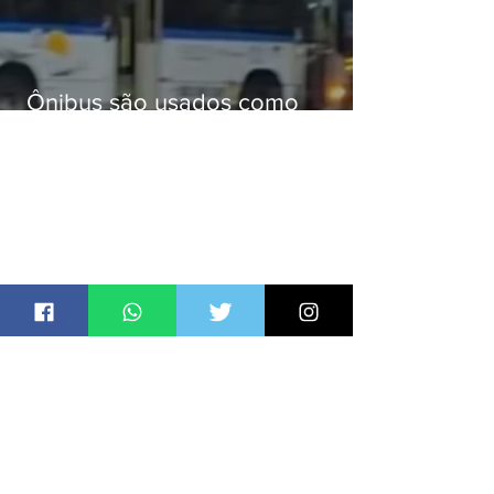
Ônibus são usados como
barricadas durante operação na
Gardênia Azul