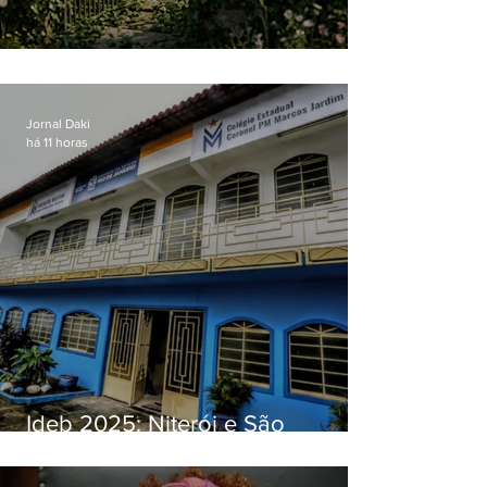
O jardim que ninguém vê
Jornal Daki
há 11 horas
Ideb 2025: Niterói e São
Gonçalo têm desempenhos
distintos no ensino médio; veja