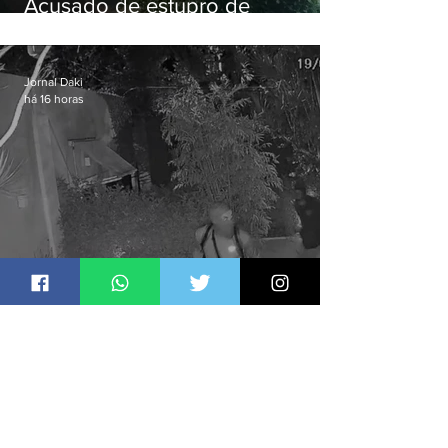
Acusado de estupro de
vulnerável é preso em Maricá
Jornal Daki
há 16 horas
Polícia Civil prende quadrilha
especializada em roubos a
residências de luxo no Rio
Jornal Daki