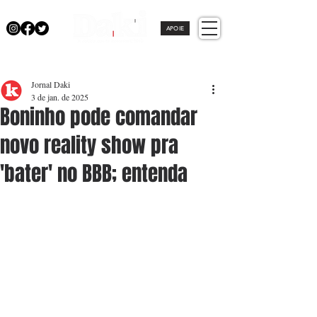
APOIE
Jornal Daki
3 de jan. de 2025
Boninho pode comandar
novo reality show pra
'bater' no BBB; entenda