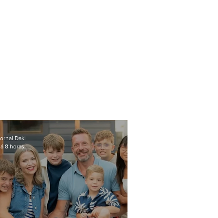
ornal Daki
á 8 horas