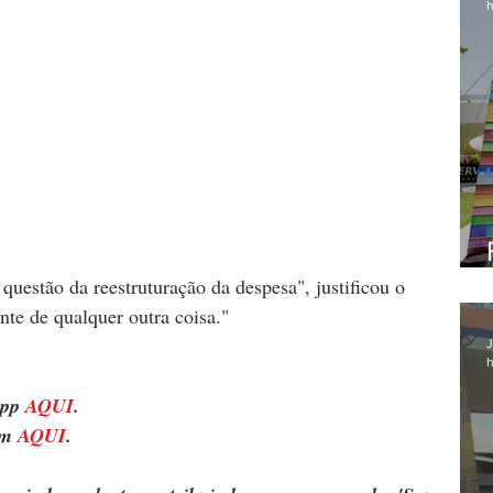
h
questão da reestruturação da despesa", justificou o 
ente de qualquer outra coisa."
J
h
pp 
AQUI
.
m 
AQUI
.