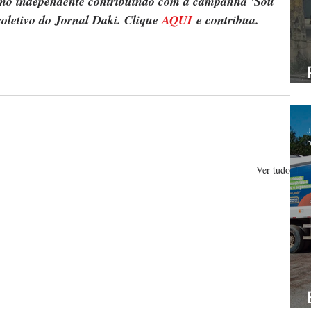
ismo independente contribuindo com a campanha 'Sou 
oletivo do Jornal Daki. Clique 
AQUI
 e contribua.
J
h
Ver tudo