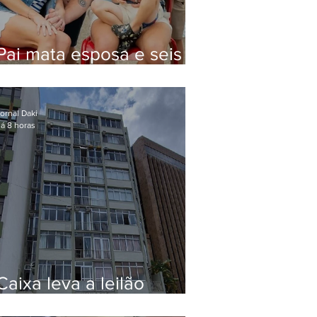
Pai mata esposa e seis
filhos nos EUA e não terá
funeral
ornal Daki
á 8 horas
Caixa leva a leilão
apartamento de Eduardo