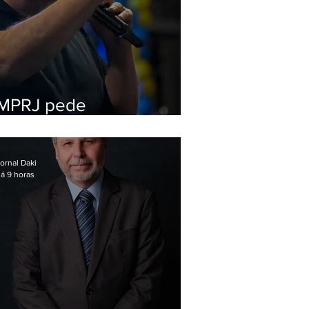
MPRJ pede
inelegibilidade de
Garotinho
ornal Daki
á 9 horas