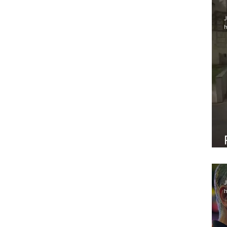
J
h
J
h