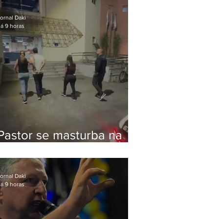
Bolsonaro em Botafogo
ornal Daki
á 9 horas
Pastor se masturba na
frente de criança e é
preso na Zona Oeste
ornal Daki
á 9 horas