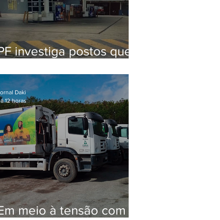
PF investiga postos que
usaram licença falsa com
assinatura de secretário
morto em 2020
ornal Daki
á 12 horas
Em meio à tensão com