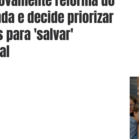
novamente reforma do
da e decide priorizar
 para 'salvar'
al
J
h