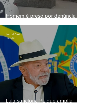
Homem é preso por denúncia
de importunação sexual em
Alcântara
Jornal Daki
há 1 dia
Lula sanciona PL que amplia
pena para crimes digitais contra