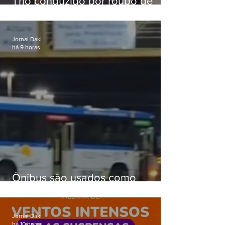
Trio conduzido por roubo de
celular no Méier acumula 37
passagens
Jornal Daki
há 9 horas
Ônibus são usados como
barricadas durante operação na
Gardênia Azul
Jornal Daki
há 10 horas