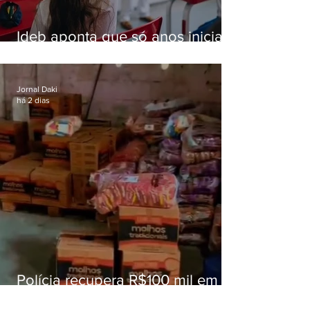
Ideb aponta que só anos iniciais
superam meta nacional da
educação
Jornal Daki
há 2 dias
Polícia recupera R$100 mil em
carga roubada na Baixada