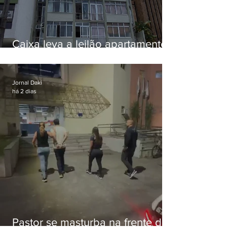
Caixa leva a leilão apartamento
de Eduardo Bolsonaro em
Botafogo
Jornal Daki
há 2 dias
Pastor se masturba na frente de