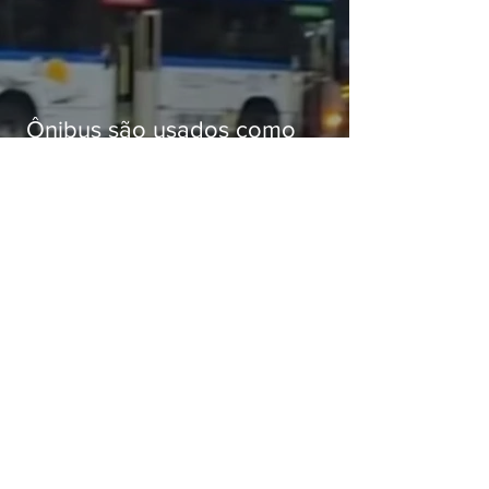
Ônibus são usados como
barricadas durante operação na
Gardênia Azul