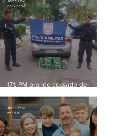
Jornal Daki
há 12 horas
171: PM prende acusado de
estelionato em restaurante de
Niterói
Jornal Daki
há 1 dia