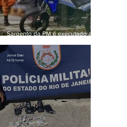
Sargento da PM é executado a
tiros enquanto estava de folga
em Vaz Lobo
Jornal Daki
há 12 horas