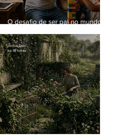
O desafio de ser pai no mundo
atual
Jornal Daki
há 18 horas
O jardim que ninguém vê