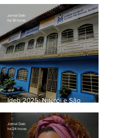
Jornal Daki
há 18 horas
Ideb 2025: Niterói e São
Gonçalo têm desempenhos
distintos no ensino médio; veja
Jornal Daki
há 24 horas