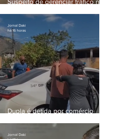
Suspeito de gerenciar tráfico na
Lapa é preso após meses
foragido
Jornal Daki
há 16 horas
Dupla é detida por comércio
ilegal de animais silvestres em
Bangu
Jornal Daki