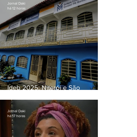
Jornal Daki
há 12 horas
Ideb 2025: Niterói e São
Gonçalo têm desempenhos
distintos no ensino médio; veja
Jornal Daki
há 17 horas