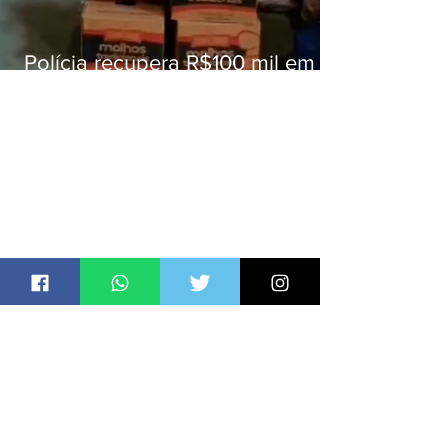
Polícia recupera R$100 mil em
carga roubada na Baixada
Fluminense