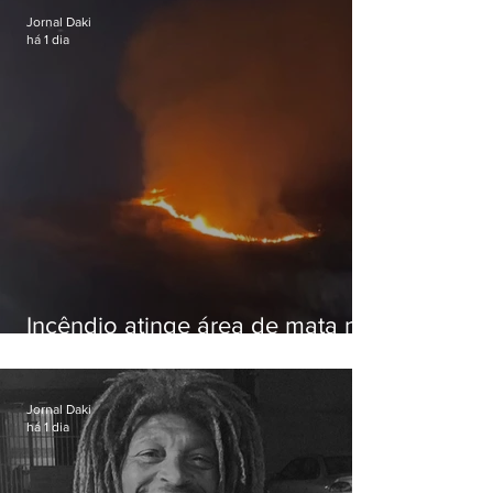
Jornal Daki
há 1 dia
Incêndio atinge área de mata na
Serra do Vulcão, em Nova
Iguaçu
Jornal Daki
há 1 dia