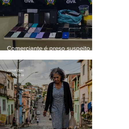
Comerciante é preso suspeito de
manter celulares roubados em
loja
Jornal Daki
há 10 horas