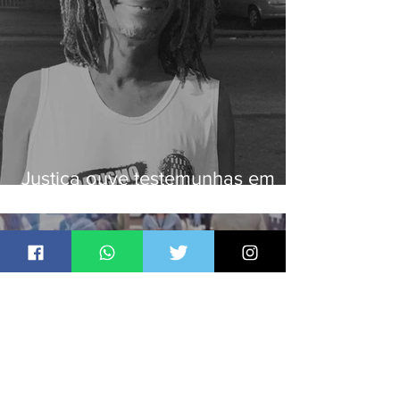
Justiça ouve testemunhas em
caso de homem morto por
dívida de R$ 25
Jornal Daki
há 1 dia