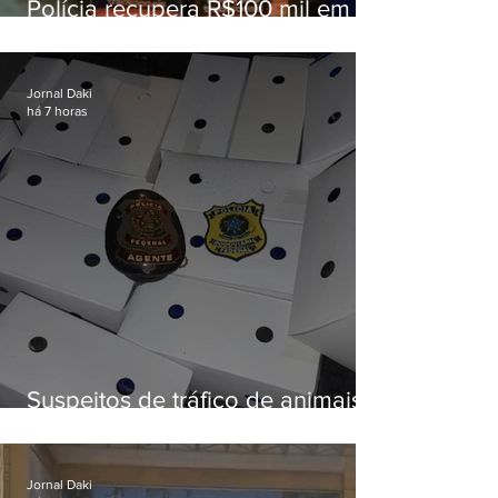
Polícia recupera R$100 mil em
carga roubada na Baixada
Fluminense
Jornal Daki
há 7 horas
Suspeitos de tráfico de animais
silvestres são presos com 50
aves
Jornal Daki