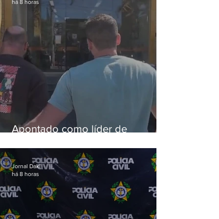
há 8 horas
Apontado como líder de
esquema de golpes contra
aposentados é preso
Jornal Daki
há 8 horas