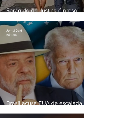
Foragido da Justiça é preso
durante abordagem da PM na
RJ-106, em Maricá
Jornal Daki
há 1 dia
Brasil acusa EUA de escalada
hostil após revogar visto de
embaixadora