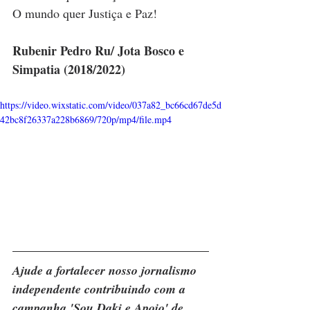
O mundo quer Justiça e Paz!
Rubenir Pedro Ru/ Jota Bosco e 
Simpatia (2018/2022)
https://video.wixstatic.com/video/037a82_bc66cd67de5d
42bc8f26337a228b6869/720p/mp4/file.mp4
Ajude a fortalecer nosso jornalismo 
independente contribuindo com a 
campanha 'Sou Daki e Apoio' de 