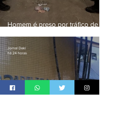
Homem é preso por tráfico de
drogas em Niterói
Jornal Daki
há 24 horas
Polícia Civil prende líder