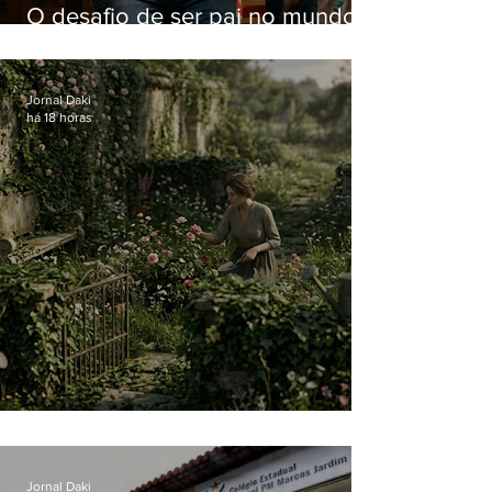
O desafio de ser pai no mundo
atual
Jornal Daki
há 18 horas
O jardim que ninguém vê
Jornal Daki