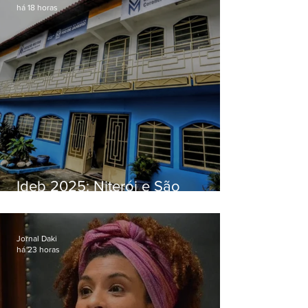
há 18 horas
Ideb 2025: Niterói e São
Gonçalo têm desempenhos
distintos no ensino médio; veja
Jornal Daki
há 23 horas