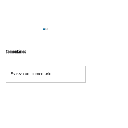
Comentários
Conceição
Prevenir é melhor
Escreva um comentário