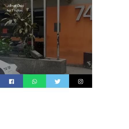
Jornal Daki
há 7 horas
Homem é preso por denúncia
de importunação sexual em
Alcântara
Jornal Daki
há 23 horas