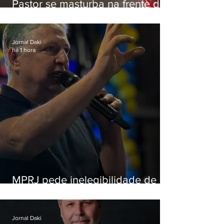
Pastor se masturba na frente de
criança e é preso na Zona Oeste
Jornal Daki
há 1 hora
MPRJ pede inelegibilidade de
Garotinho
Jornal Daki