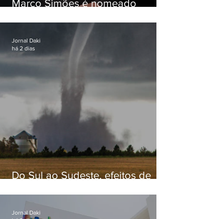
Marco Simões é nomeado
secretário de Estado de Governo
Jornal Daki
há 2 dias
Do Sul ao Sudeste, efeitos de
ciclone-bomba causam
apreensão na população
Jornal Daki