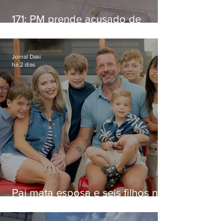
171: PM prende acusado de
estelionato em restaurante de
Niterói
Jornal Daki
há 2 dias
Pai mata esposa e seis filhos nos
EUA e não terá funeral