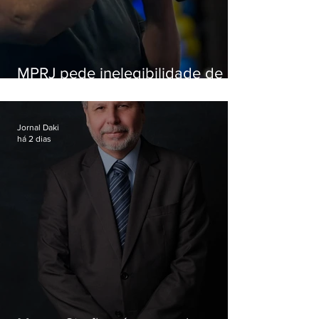
MPRJ pede inelegibilidade de
Garotinho
Jornal Daki
há 2 dias