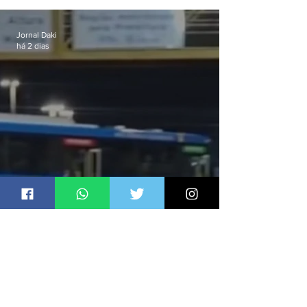
passagens
Jornal Daki
há 2 dias
Ônibus são usados como
barricadas durante operação na
Gardênia Azul