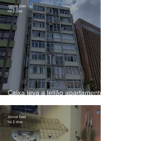
Jornal Daki
há 2 dias
Caixa leva a leilão apartamento
de Eduardo Bolsonaro em
Botafogo
Jornal Daki
há 2 dias