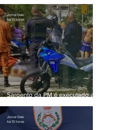
Jornal Daki
há 13 horas
Sargento da PM é executado a
tiros enquanto estava de folga
em Vaz Lobo
Jornal Daki
há 13 horas