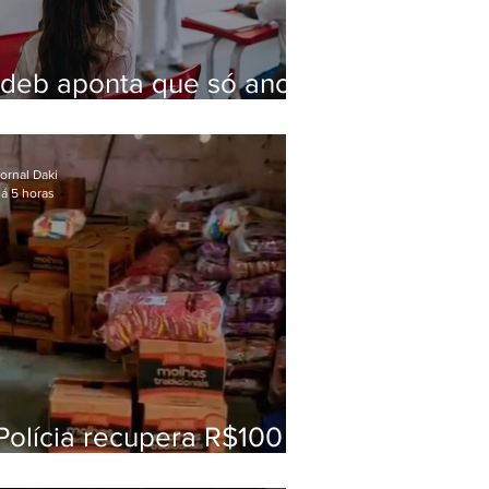
Ideb aponta que só anos
iniciais superam meta
nacional da educação
ornal Daki
á 5 horas
Polícia recupera R$100
mil em carga roubada na