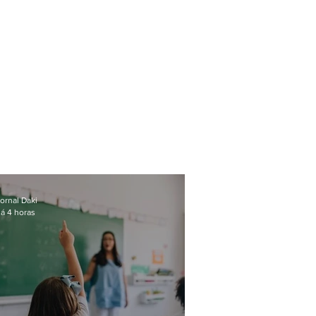
ornal Daki
á 4 horas