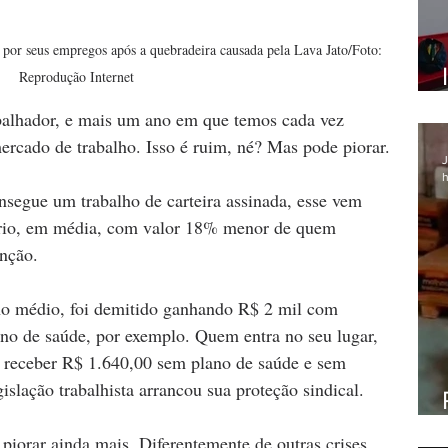
por seus empregos após a quebradeira causada pela Lava Jato/Foto: 
Reprodução Internet
alhador, e mais um ano em que temos cada vez 
rcado de trabalho. Isso é ruim, né? Mas pode piorar. 
J
h
segue um trabalho de carteira assinada, esse vem 
rio, em média, com valor 18% menor de quem 
nção. 
no médio, foi demitido ganhando R$ 2 mil com 
lano de saúde, por exemplo. Quem entra no seu lugar, 
 receber R$ 1.640,00 sem plano de saúde e sem 
gislação trabalhista arrancou sua proteção sindical.
iorar ainda mais. Diferentemente de outras crises 