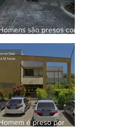
Homens são presos com
drogas e arma de fogo
no Brejal
ornal Daki
á 12 horas
Homem é preso por