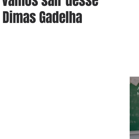
 vamos sair desse
r Dimas Gadelha
J
h