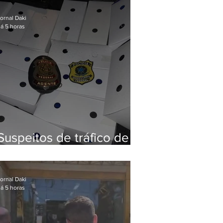
Baixada Fluminense
ornal Daki
á 5 horas
Suspeitos de tráfico de
animais silvestres são
presos com 50 aves
ornal Daki
á 5 horas