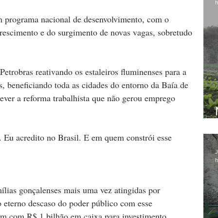
h
um programa nacional de desenvolvimento, com o 
crescimento e do surgimento de novas vagas, sobretudo 
Petrobras reativando os estaleiros fluminenses para a 
s, beneficiando toda as cidades do entorno da Baía de 
ver a reforma trabalhista que não gerou emprego 
o. Eu acredito no Brasil. E em quem constrói esse 
J
h
ílias gonçalenses mais uma vez atingidas por 
o eterno descaso do poder público com esse 
m com R$ 1 bilhão em caixa para investimento.